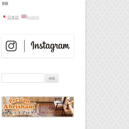
言語
日本語
English
検
索: