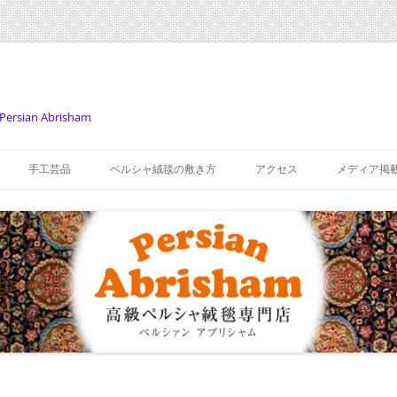
Persian Abrisham
コ
ン
手工芸品
ペルシャ絨毯の敷き方
アクセス
メディア掲
テ
ン
ツ
へ
ス
キ
ッ
プ