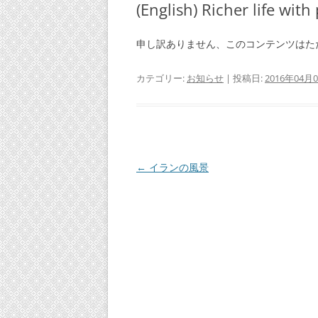
(English) Richer life with
申し訳ありません、このコンテンツは
カテゴリー:
お知らせ
| 投稿日:
2016年04月
投
←
イランの風景
稿
ナ
ビ
ゲ
ー
シ
ョ