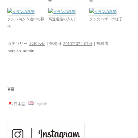
井
観
クムへ向かう途中の様
高速道路の入り口
クムのバザーの様子
子
カテゴリー:
お知らせ
| 投稿日:
2010年07月07日
|
投稿者:
persian_admin
言語
日本語
English