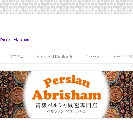
Persian Abrisham
コ
ン
手工芸品
ペルシャ絨毯の敷き方
アクセス
メディア掲
テ
ン
ツ
へ
ス
キ
ッ
プ