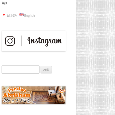
言語
日本語
English
検
索: