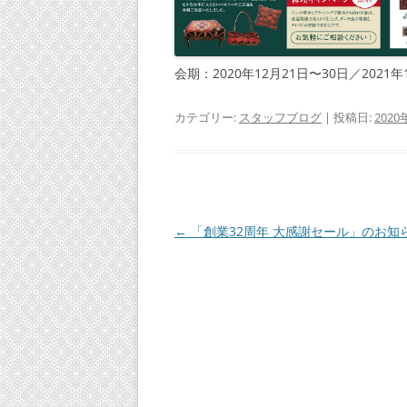
会期：2020年12月21日〜30日／2021
カテゴリー:
スタッフブログ
| 投稿日:
2020
投
←
「創業32周年 大感謝セール」のお知
稿
ナ
ビ
ゲ
ー
シ