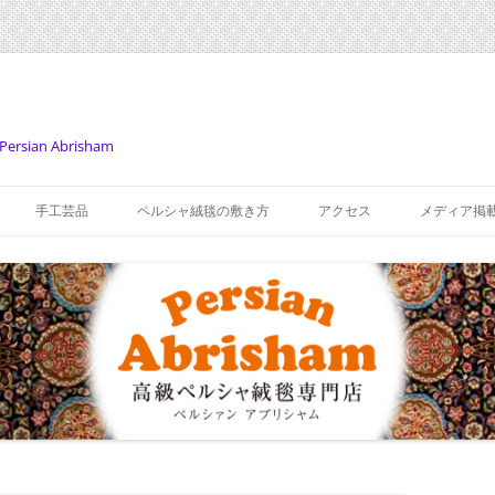
Persian Abrisham
コ
ン
手工芸品
ペルシャ絨毯の敷き方
アクセス
メディア掲
テ
ン
ツ
へ
ス
キ
ッ
プ