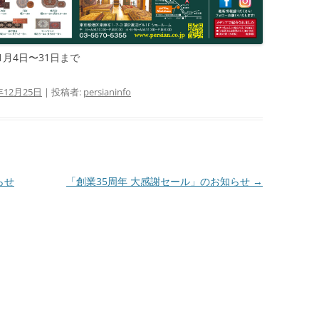
年1月4日〜31日まで
年12月25日
|
投稿者:
persianinfo
らせ
「創業35周年 大感謝セール」のお知らせ
→