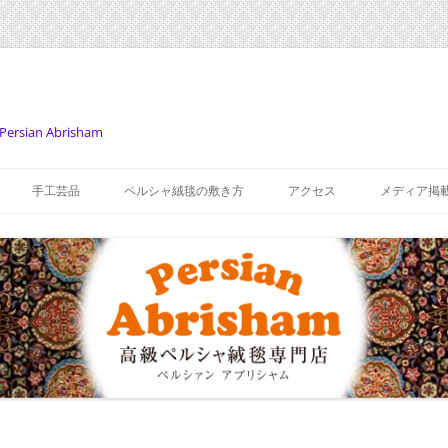
Persian Abrisham
コ
ン
手工芸品
ペルシャ絨毯の敷き方
アクセス
メディア掲
テ
ン
ツ
へ
ス
キ
ッ
プ