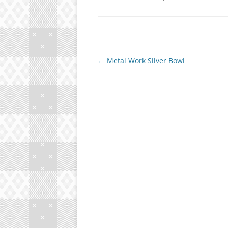
投
←
Metal Work Silver Bowl
稿
ナ
ビ
ゲ
ー
シ
ョ
ン