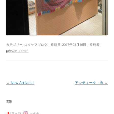
カテゴリー:
スタッフブログ
| 投稿日:
2017年03月16日
|
投稿者:
persian_admin
投
←
New Arrivals !
アンティーク・布
→
稿
ナ
言語
ビ
ゲ
日本語
English