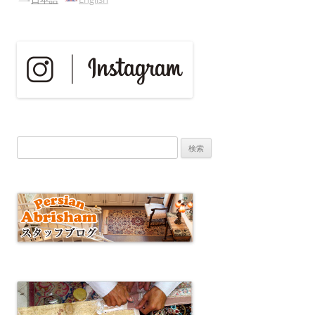
ー
シ
ョ
ン
検
索: