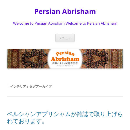
Persian Abrisham
Welcome to Persian Abrisham Welcome to Persian Abrisham
コ
メニュー
ン
テ
ン
ツ
へ
ス
キ
ッ
プ
「
インテリア
」タグアーカイブ
ペルシャンアブリシャムが雑誌で取り上げら
れております。