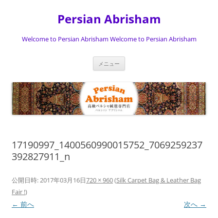
Persian Abrisham
Welcome to Persian Abrisham Welcome to Persian Abrisham
コ
メニュー
ン
テ
ン
ツ
へ
ス
キ
ッ
プ
17190997_1400560990015752_7069259237
392827911_n
公開日時:
2017年03月16日
720 × 960
(
Silk Carpet Bag & Leather Bag
Fair !
)
← 前へ
次へ →