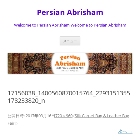
Persian Abrisham
Welcome to Persian Abrisham Welcome to Persian Abrisham
コ
メニュー
ン
テ
ン
ツ
へ
ス
キ
ッ
プ
17156038_1400560870015764_2293151355
178233820_n
公開日時:
2017年03月16日
720 × 960
(
Silk Carpet Bag & Leather Bag
Fair !
)
次へ →