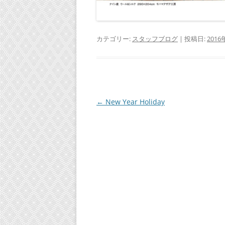
カテゴリー:
スタッフブログ
| 投稿日:
2016
投
←
New Year Holiday
稿
ナ
ビ
ゲ
ー
シ
ョ
ン