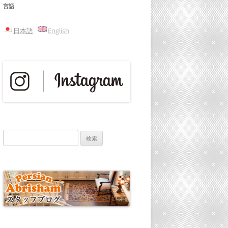
言語
日本語
English
検
索: