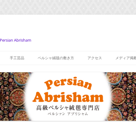
Persian Abrisham
コ
ン
手工芸品
ペルシャ絨毯の敷き方
アクセス
メディア掲
テ
ン
ツ
へ
ス
キ
ッ
プ