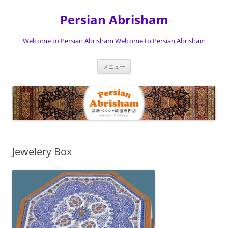
Persian Abrisham
Welcome to Persian Abrisham Welcome to Persian Abrisham
コ
メニュー
ン
テ
ン
ツ
へ
ス
キ
ッ
プ
Jewelery Box