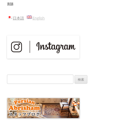
言語
ビ
ゲ
日本語
English
ー
シ
ョ
ン
検
索: