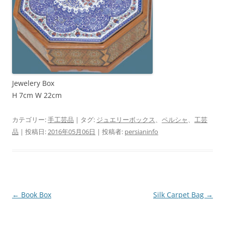
Jewelery Box
H 7cm W 22cm
カテゴリー:
手工芸品
| タグ:
ジュエリーボックス
、
ペルシャ
、
工芸
品
| 投稿日:
2016年05月06日
|
投稿者:
persianinfo
投
←
Book Box
Silk Carpet Bag
→
稿
ナ