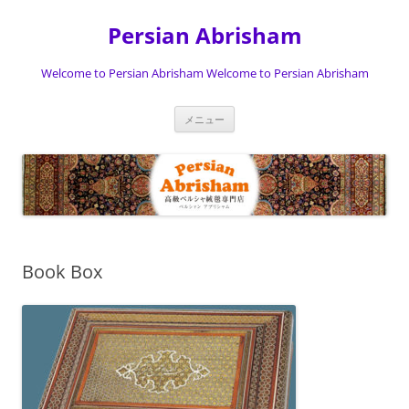
Persian Abrisham
Welcome to Persian Abrisham Welcome to Persian Abrisham
コ
メニュー
ン
テ
ン
ツ
へ
ス
キ
ッ
プ
Book Box