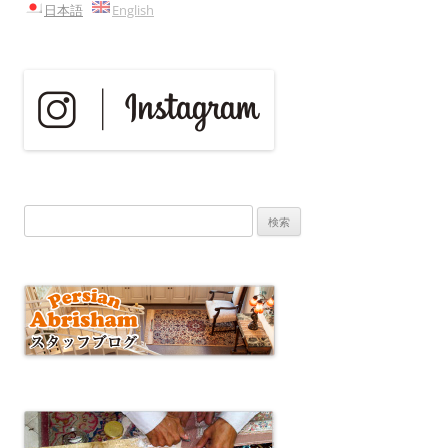
日本語
English
ー
シ
ョ
ン
検
索: