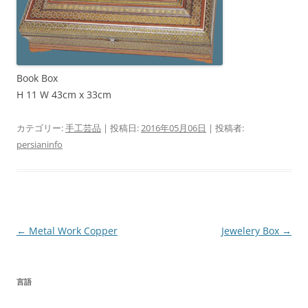
Book Box
H 11 W 43cm x 33cm
カテゴリー:
手工芸品
| 投稿日:
2016年05月06日
|
投稿者:
persianinfo
投
←
Metal Work Copper
Jewelery Box
→
稿
ナ
言語
ビ
ゲ