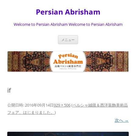
Persian Abrisham
Welcome to Persian Abrisham Welcome to Persian Abrisham
コ
メニュー
ン
テ
ン
ツ
へ
ス
キ
ッ
プ
if
公開日時:
2016年09月14日
929 × 506
(
ペルシャ絨毯＆西洋装飾美術品
フェア、はじまりました。
)
次へ →