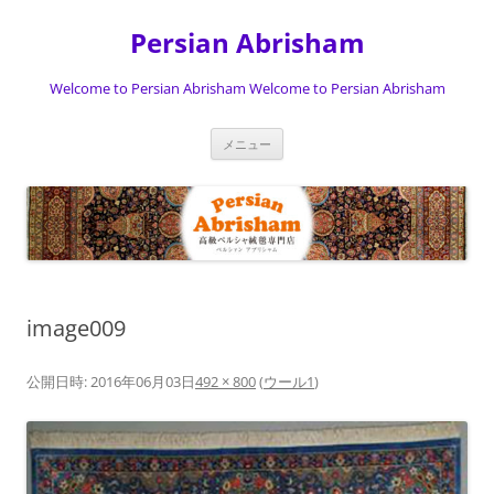
Persian Abrisham
Welcome to Persian Abrisham Welcome to Persian Abrisham
コ
メニュー
ン
テ
ン
ツ
へ
ス
キ
ッ
プ
image009
公開日時:
2016年06月03日
492 × 800
(
ウール1
)