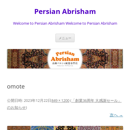
Persian Abrisham
Welcome to Persian Abrisham Welcome to Persian Abrisham
コ
メニュー
ン
テ
ン
ツ
へ
ス
キ
ッ
プ
omote
公開日時:
2023年12月22日
849 × 1200
(
「創業36周年 大感謝セール」
のお知らせ
)
次へ →