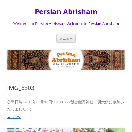
Persian Abrisham
Welcome to Persian Abrisham Welcome to Persian Abrisham
コ
メニュー
ン
テ
ン
ツ
へ
ス
キ
ッ
プ
IMG_6303
公開日時:
2018年06月10日
504 × 672
(
飯倉熊野神社・例大祭に参加い
たしました。
)
← 前へ