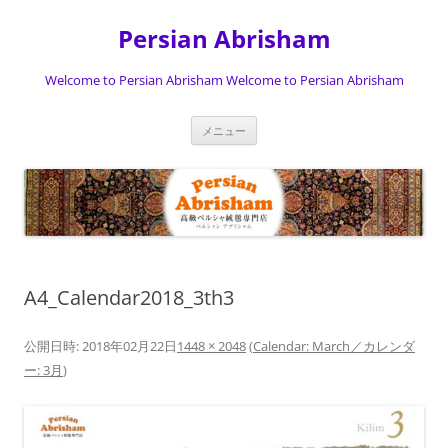
Persian Abrisham
Welcome to Persian Abrisham Welcome to Persian Abrisham
コ
メニュー
ン
テ
ン
ツ
へ
ス
キ
ッ
プ
A4_Calendar2018_3th3
公開日時:
2018年02月22日
1448 × 2048
(
Calendar: March／カレンダ
ー: 3月
)