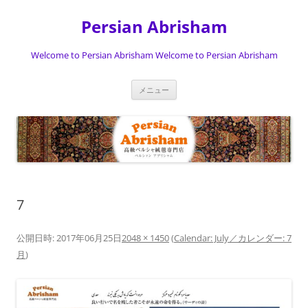
Persian Abrisham
Welcome to Persian Abrisham Welcome to Persian Abrisham
コ
メニュー
ン
テ
ン
ツ
へ
ス
キ
ッ
プ
7
公開日時:
2017年06月25日
2048 × 1450
(
Calendar: July／カレンダー: 7
月
)