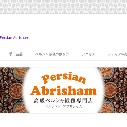
Persian Abrisham
コ
ン
手工芸品
ペルシャ絨毯の敷き方
アクセス
メディア掲
テ
ン
ツ
へ
ス
キ
ッ
プ