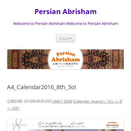
Persian Abrisham
Welcome to Persian Abrisham Welcome to Persian Abrisham
コ
メニュー
ン
テ
ン
ツ
へ
ス
キ
ッ
プ
A4_Calendar2016_8th_3ol
公開日時:
2016年08月03日
1449 × 2048
(
Calendar: August／カレンダ
ー: 8月
)