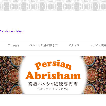
Persian Abrisham
コ
ン
手工芸品
ペルシャ絨毯の敷き方
アクセス
メディア掲
テ
ン
ツ
へ
ス
キ
ッ
プ